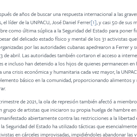
spués de años de buscar una respuesta internacional a las grave
el líder de la UNPACU, José Daniel Ferrer
[1]
, y casi 50 de sus
re como última súplica a la Seguridad del Estado para poner fi
pesar del delicado estado físico y mental de los 31 activistas que
organizadas por las autoridades cubanas apedrearon a Ferrer y s
3 de abril. Las autoridades también cortaron el acceso a internet
s e incluso han detenido a los hijos de quienes permanecen en 
ta una crisis económica y humanitaria cada vez mayor, la UNPA
elemento básico en la comunidad, proporcionando alimentos 
ar.
trimestre de 2021, la ola de represión también afectó a miembr
un grupo de artistas que iniciaron su propia huelga de hambre e
manifestado abiertamente contra las restricciones a la libertad 
 la Seguridad del Estado ha utilizado tácticas que esencialmen
ctivistas en cárceles improvisadas, impidiéndoles abandonar las v