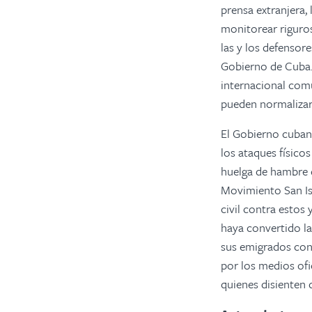
prensa extranjera
monitorear riguros
las y los defensor
Gobierno de Cuba. 
internacional comú
pueden normalizars
El Gobierno cubano
los ataques físico
huelga de hambre d
Movimiento San Isi
civil contra estos 
haya convertido la
sus emigrados con
por los medios ofi
quienes disienten 