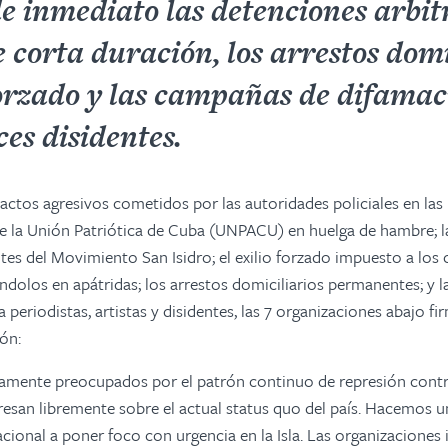
de inmediato las detenciones arbit
e corta duración, los arrestos domi
 forzado y las campañas de difama
es disidentes.
 actos agresivos cometidos por las autoridades policiales en la
de la Unión Patriótica de Cuba (UNPACU) en huelga de hambre; la
ntes del Movimiento San Isidro; el exilio forzado impuesto a los
ndolos en apátridas; los arrestos domiciliarios permanentes; y 
 periodistas, artistas y disidentes, las 7 organizaciones abajo f
ión:
mente preocupados por el patrón continuo de represión contr
presan libremente sobre el actual status quo del país. Hacemos u
ional a poner foco con urgencia en la Isla. Las organizaciones i