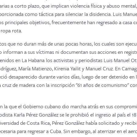
rias a corto plazo, que implican violencia física y abuso mental,
rcionada como táctica para silenciar la disidencia. Luis Manu
os principales objetivos, frecuentemente han regresado a casa
 ropa rota.
tos que no duran más de unas pocas horas, los cuales
son ejecu
 informan a sus víctimas ni documentan sus acciones en registro
tenidos en La Habana los activistas y periodistas Luis Manuel O
dríguez, María Matienzo, Kirenia Yailit y Manuel Cruz. En Cama
ó desaparecido durante varios días, luego de ser detenido en 
una cruz de madera con la inscripción "61 años de comunismo" c
 en la que el Gobierno cubano dio marcha atrás en sus comprom
dista Karla Pérez González se le prohibió el ingreso al país el 1
iversidad de Costa Rica, Pérez González había solicitado y recib
saria para regresar a Cuba. Sin embargo, al aterrizar en el ae