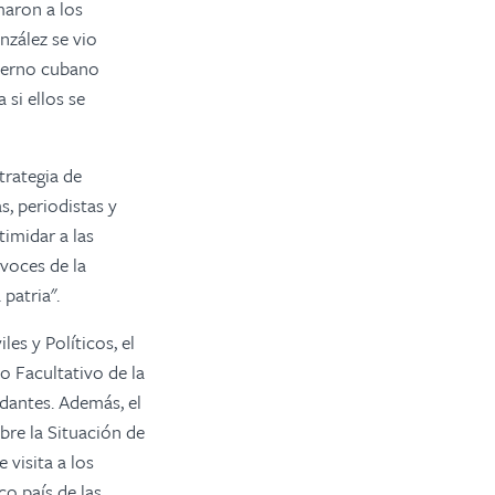
maron a los
nzález se vio
bierno cubano
 si ellos se
rategia de
s, periodistas y
timidar a las
 voces de la
patria".
es y Políticos, el
o Facultativo de la
dantes. Además, el
bre la Situación de
visita a los
co país de las