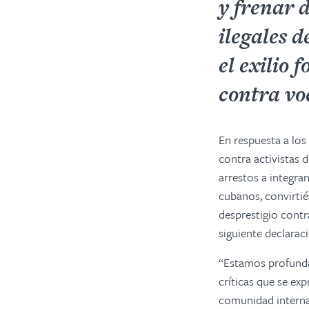
y frenar 
ilegales d
el exilio
contra voc
En respuesta a los
contra activistas 
arrestos a integra
cubanos, convirtié
desprestigio contra
siguiente declarac
“Estamos profunda
críticas que se ex
comunidad internac