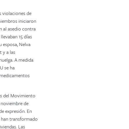
s violaciones de
 miembros iniciaron
n al asedio contra
 llevaban 15 días
u esposa, Nelva
 y a las
huelga. A medida
CU se ha
y medicamentos
os del Movimiento
n noviembre de
de expresión. En
te han transformado
iviendas. Las