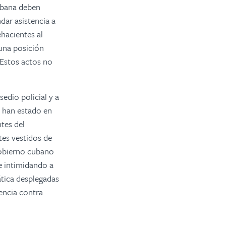
abana deben
dar asistencia a
ehacientes al
 una posición
 Estos actos no
edio policial y a
a han estado en
tes del
tes vestidos de
 Gobierno cubano
e intimidando a
tica desplegadas
lencia contra