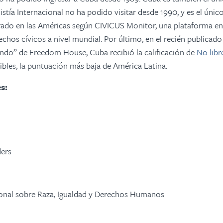
tía Internacional no ha podido visitar desde 1990,
y es el únic
rado en las Américas según CIVICUS Monitor, una plataforma en 
echos cívicos a nivel mundial.
Por último, en el recién publicad
undo” de Freedom House, Cuba recibió la calificación de
No libr
bles, la puntuación más baja de América Latina.
s:
ders
cional sobre Raza, Igualdad y Derechos Humanos