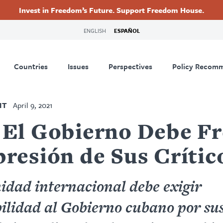
Invest in Freedom’s Future. Support Freedom House.
ry
Footer
ENGLISH
ESPAÑOL
tion
Countries
Issues
Perspectives
Policy Recom
NT
April 9, 2021
 El Gobierno Debe F
presión de Sus Crític
dad internacional debe exigir
ilidad al Gobierno cubano por sus