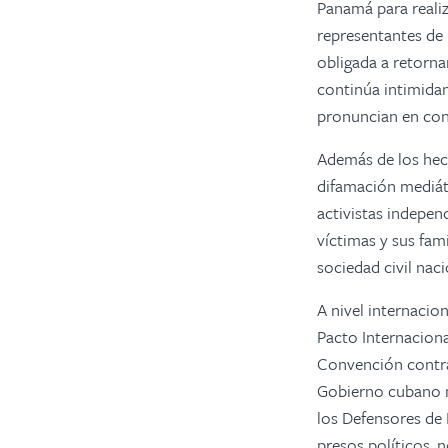
Panamá para realiz
representantes de 
obligada a retorna
continúa intimida
pronuncian
en con
Además de los hec
difamación mediáti
activistas indepen
víctimas y sus fam
sociedad civil nac
A nivel internacion
Pacto Internaciona
Convención contra
Gobierno cubano no
los Defensores de 
presos políticos, 