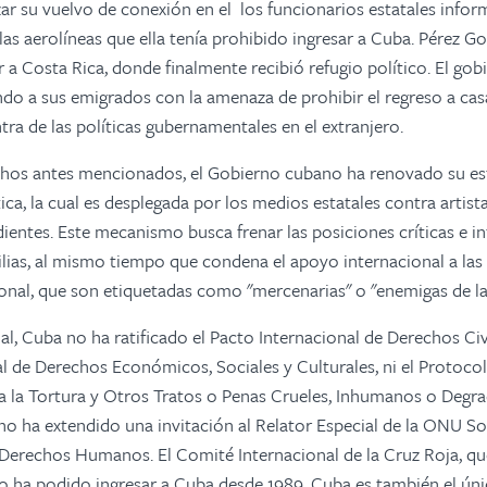
ar su vuelvo de conexión en el los funcionarios estatales infor
las aerolíneas que ella tenía prohibido ingresar a Cuba. Pérez Go
r a Costa Rica, donde finalmente recibió refugio político. El go
ndo a sus emigrados con la
amenaza de prohibir el regreso a casa
tra de las políticas gubernamentales en el extranjero.
hos antes mencionados, el Gobierno cubano ha renovado su est
ca, la cual es desplegada por los medios estatales contra artista
dientes. Este mecanismo busca frenar las posiciones críticas e in
ilias, al mismo tiempo que condena el apoyo internacional a las
ional, que son etiquetadas como "mercenarias" o "enemigas de la 
al, Cuba no ha ratificado el Pacto Internacional de Derechos Civil
l de Derechos Económicos, Sociales y Culturales, ni el Protocol
 la Tortura y Otros Tratos o Penas Crueles, Inhumanos o Degra
 ha extendido una invitación al Relator Especial de la ONU So
Derechos Humanos. El Comité Internacional de la Cruz Roja, que 
no ha podido ingresar a Cuba desde 1989. Cuba es también el úni