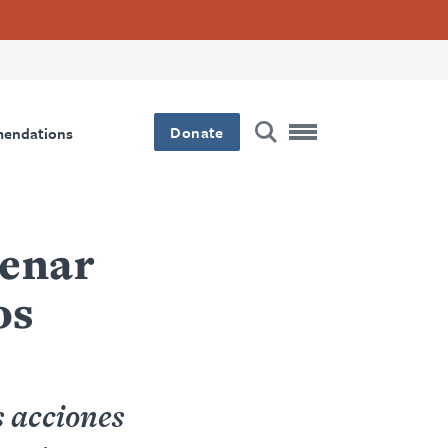
Donate
mendations
renar
os
 acciones