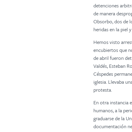
detenciones arbitra
de manera despropo
Obsorbo, dos de l
heridas en la piel y
Hemos visto arres
encubiertos que no
de abril fueron de
Valdés, Esteban Ro
Céspedes permaneci
iglesia. Llevaba 
protesta.
En otra instancia
humanos, a la perio
graduarse de la Un
documentación nece