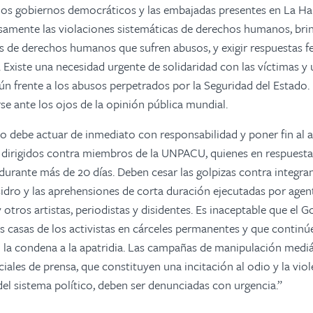
, los gobiernos democráticos y las embajadas presentes en La H
amente las violaciones sistemáticas de derechos humanos, brin
es de derechos humanos que sufren abusos, y exigir respuestas f
Existe una necesidad urgente de solidaridad con las víctimas y
n frente a los abusos perpetrados por la Seguridad del Estado.
e ante los ojos de la opinión pública mundial.
 debe actuar de inmediato con responsabilidad y poner fin al as
s dirigidos contra miembros de la UNPACU, quienes en respuest
urante más de 20 días. Deben cesar las golpizas contra integran
dro y las aprehensiones de corta duración ejecutadas por agen
y otros artistas, periodistas y disidentes. Es inaceptable que el
s casas de los activistas en cárceles permanentes y que continú
 la condena a la apatridia. Las campañas de manipulación mediá
ciales de prensa, que constituyen una incitación al odio y la vio
del sistema político, deben ser denunciadas con urgencia.”