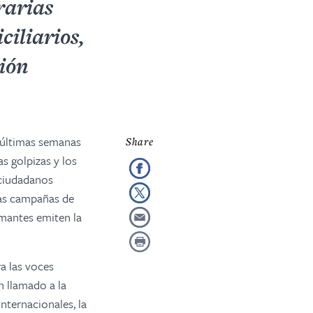
rarias
ciliarios,
ción
s últimas semanas
s golpizas y los
 ciudadanos
las campañas de
irmantes emiten la
a las voces
n llamado a la
nternacionales, la