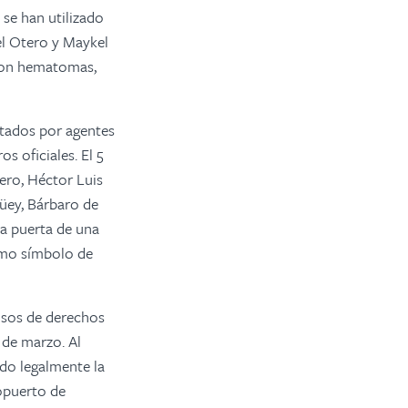
 se han utilizado
el Otero y Maykel
 con hematomas,
tados por agentes
s oficiales. El 5
tero, Héctor Luis
güey, Bárbaro de
la puerta de una
omo símbolo de
isos de derechos
8 de marzo. Al
ido legalmente la
ropuerto de