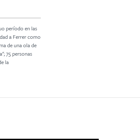
duo período en las
idad a Ferrer como
ima de una ola de
a"; 75 personas
e la