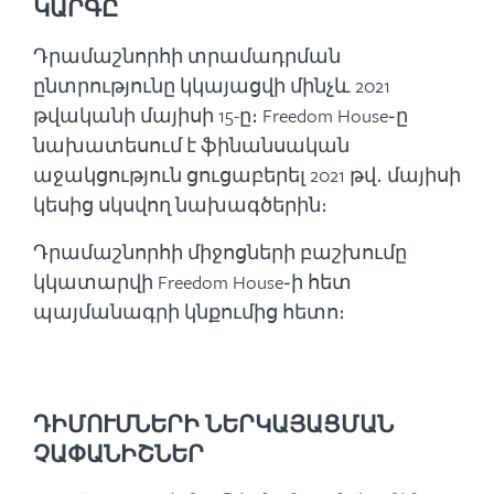
ԿԱՐԳԸ
Դրամաշնորհի տրամադրման
ընտրությունը կկայացվի մինչև 2021
թվականի մայիսի 15-ը։ Freedom House֊ը
նախատեսում է ֆինանսական
աջակցություն ցուցաբերել 2021 թվ․ մայիսի
կեսից սկսվող նախագծերին։
Դրամաշնորհի միջոցների բաշխումը
կկատարվի Freedom House֊ի հետ
պայմանագրի կնքումից հետո։
ԴԻՄՈՒՄՆԵՐԻ ՆԵՐԿԱՅԱՑՄԱՆ
ՉԱՓԱՆԻՇՆԵՐ