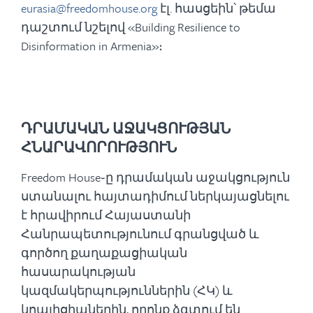
eurasia@freedomhouse.org
էլ. հասցեին՝ թեմա
դաշտում նշելով «Building Resilience to
Disinformation in Armenia»։
ԴՐԱՄԱԿԱՆ ԱՋԱԿՑՈՒԹՅԱՆ
ՀՆԱՐԱՎՈՐՈՒԹՅՈՒՆ
Freedom House֊ը դրամական աջակցություն
ստանալու հայտադիմում ներկայացնելու
է հրավիրում Հայաստանի
Հանրապետությունում գրանցված և
գործող քաղաքացիական
հասարակության
կազմակերպություններին (ՀԿ) և
կոալիցիաներին, որոնք ձգտում են