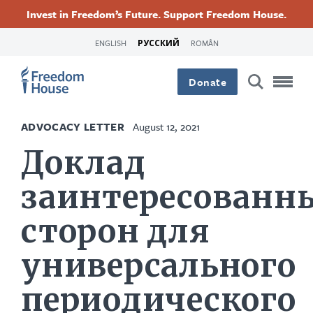
Перейти
Accessibility
Facebook
Twitter
Instagram
Threads
Invest in Freedom’s Future. Support Freedom House.
к
Footer
Footer
Footer
основному
ENGLISH
РУССКИЙ
ROMÂN
содержанию
Main
Social
Donate
Menu
Menu
ADVOCACY LETTER
August 12, 2021
Доклад
заинтересованн
сторон для
универсального
периодического