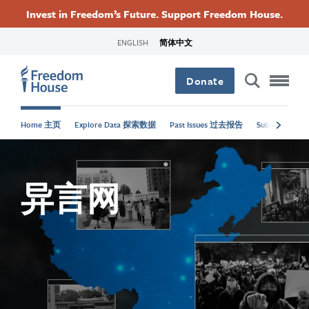
跳
Accessibility
Facebook
Twitter
Instagram
Threads
Invest in Freedom’s Future. Support Freedom House.
转
Footer
Footer
Footer
到
ENGLISH
简体中文
主
Main
Social
要
Donate
内
容
Menu
Menu
Home 主页
Explore Data 探索数据
Past Issues 过去报告
Subscribe 订
异言网