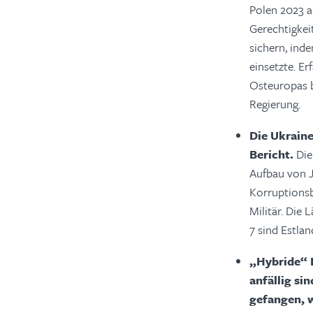
Polen 2023 a
Gerechtigkeit
sichern, inde
einsetzte. E
Osteuropas b
Regierung.
Die Ukraine
Bericht.
Die
Aufbau von J
Korruptionsb
Militär. Die
7 sind Estlan
„Hybride“ 
anfällig s
gefangen, 