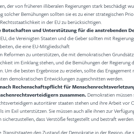
en, der von früheren illiberalen Regierungen stark beschädigt w
g solcher Bemühungen sollten sie es zu einer strategischen Prio
Rechtsstaatlichkeit in der EU zu berücksichtigen.
e Botschaften und Unterstützung für die anstrebenden D
 EU, die Vereinigten Staaten und die Geber sollten mit Regierun
iten, die eine EU-Mitgliedschaft
m Reformen zu unterstützen, die mit demokratischen Grundsätz
ichkeit im Einklang stehen, und die Bemühungen der Regierung 
en. Um die besten Ergebnisse zu erzielen, sollte das Engagement
gsten demokratischen Entwicklungen zugeschnitten werden.
 nach Rechenschaftspflicht für Menschenrechtsverletzun
nschenrechtsverteidigern zusammen.
Demokratien müssen s
tsverteidigern autoritärer staaten stehen und ihre Arbeit vor 
ls im Exil unterstützen. Sie müssen auch alle ihnen zur Verfügun
 sicherzustellen, dass Verstöße festgestellt und bestraft werden
ie
Transitstaaten
den Zustand der Demokratie in der Region, die 