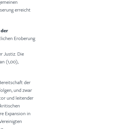
lgemeinen
serung erreicht
 der
tlichen Eroberung
Justiz. Die
n (1,00),
ereitschaft der
folgen, und zwar
tor und leitender
kritischen
re Expansion in
Vereinigten
on