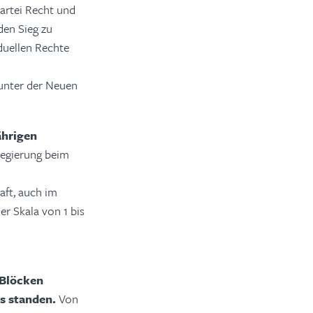
artei Recht und
den Sieg zu
iduellen Rechte
 unter der Neuen
ährigen
Regierung beim
ft, auch im
er Skala von 1 bis
 Blöcken
rs standen.
Von