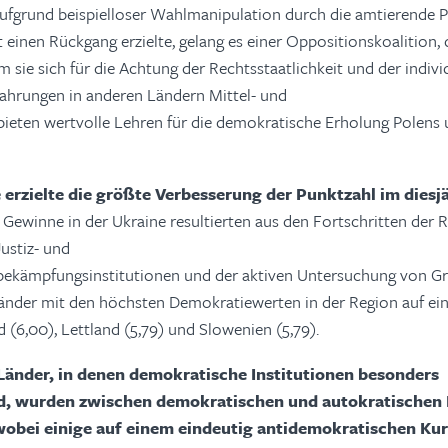
ufgrund beispielloser Wahlmanipulation durch die amtierende P
 einen Rückgang erzielte, gelang es einer Oppositionskoalition, 
m sie sich für die Achtung der Rechtsstaatlichkeit und der indiv
rfahrungen in anderen Ländern Mittel- und
ieten wertvolle Lehren für die demokratische Erholung Polens
 erzielte die größte Verbesserung der Punktzahl im diesj
 Gewinne in der Ukraine resultierten aus den Fortschritten der 
ustiz- und
ekämpfungsinstitutionen und der aktiven Untersuchung von Gra
 Länder mit den höchsten Demokratiewerten in der Region auf ein
d (6,00), Lettland (5,79) und Slowenien (5,79).
Länder, in denen demokratische Institutionen besonders
ind, wurden zwischen demokratischen und autokratischen
wobei einige auf einem eindeutig antidemokratischen Ku