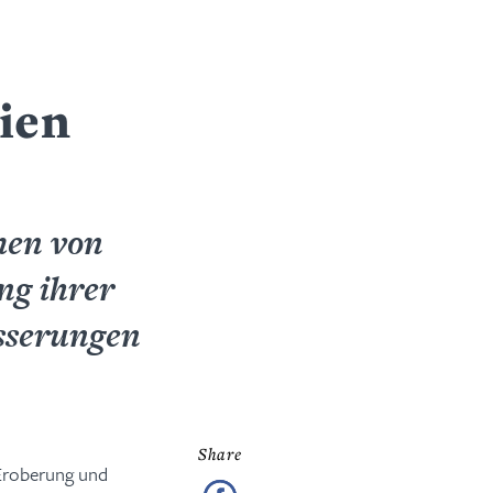
ien
men von
ng ihrer
sserungen
 Eroberung und