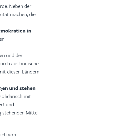
urde. Neben der
rität machen, die
emokratien in
gen
en und der
durch ausländische
 mit diesen Ländern
gen und stehen
olidarisch mit
Ort und
g stehenden Mittel
.
sich von