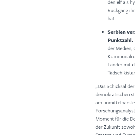
den elf als 
Rückgang ihr
hat.
Serbien ver
Punktzahl.
der Medien, 
Kommunalreg
Länder mit d
Tadschikistan
„Das Schicksal der
demokratischen sta
am unmittelbarsten
Forschungsanalyst 
Moment für die Dem
der Zukunft sowohl
Staaten und Europ