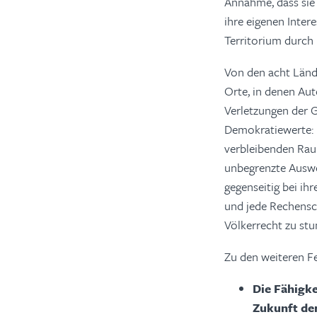
Annahme, dass sie
ihre eigenen Inte
Territorium durch
Von den acht Lände
Orte, in denen Au
Verletzungen der G
Demokratiewerte: 
verbleibenden Rau
unbegrenzte Auswei
gegenseitig bei ih
und jede Rechensch
Völkerrecht zu stu
Zu den weiteren Fe
Die Fähigke
Zukunft de