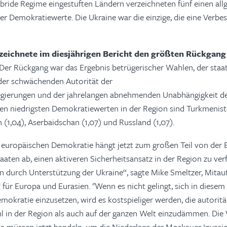
hybride Regime eingestuften Ländern verzeichneten fünf einen al
er Demokratiewerte. Die Ukraine war die einzige, die eine Verbes
zeichnete im diesjährigen Bericht den größten Rückgang
Der Rückgang war das Ergebnis betrügerischer Wahlen, der staa
der schwächenden Autorität der
ierungen und der jahrelangen abnehmenden Unabhängigkeit der 
en niedrigsten Demokratiewerten in der Region sind Turkmenista
 (1,04), Aserbaidschan (1,07) und Russland (1,07).
 europäischen Demokratie hängt jetzt zum großen Teil von der B
aten ab, einen aktiveren Sicherheitsansatz in der Region zu ver
 durch Unterstützung der Ukraine“, sagte Mike Smeltzer, Mitau
für Europa und Eurasien. "Wenn es nicht gelingt, sich in diesem 
okratie einzusetzen, wird es kostspieliger werden, die autoritä
 in der Region als auch auf der ganzen Welt einzudämmen. Die 
a müssen jetzt handeln, um die Niederlage der Moskauer Invasi