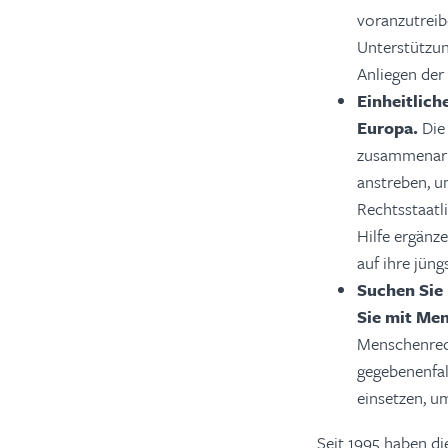
voranzutreib
Unterstützun
Anliegen der 
Einheitlich
Europa.
Die
zusammenarbe
anstreben, u
Rechtsstaatl
Hilfe ergänz
auf ihre jün
Suchen Sie
Sie mit Me
Menschenrech
gegebenenfal
einsetzen, um
Seit 1995 haben d