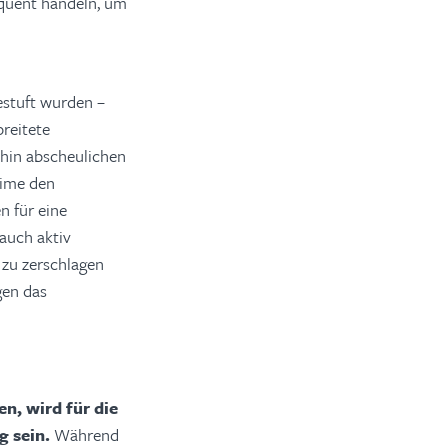
quent handeln, um
estuft wurden –
reitete
ehin abscheulichen
gime den
 für eine
auch aktiv
 zu zerschlagen
gen das
n, wird für die
g sein.
Während