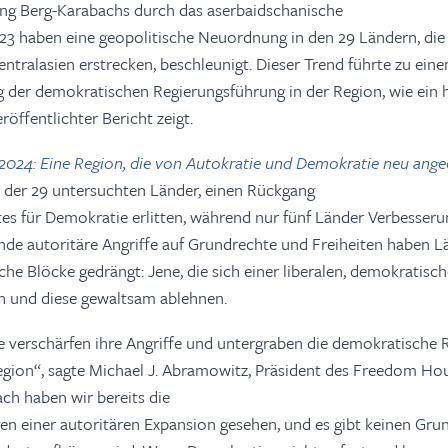
ng Berg-Karabachs durch das aserbaidschanische
23 haben eine geopolitische Neuordnung in den 29 Ländern, die
entralasien erstrecken, beschleunigt. Dieser Trend führte zu eine
 der demokratischen Regierungsführung in der Region, wie ein 
ffentlichter Bericht zeigt.
 2024: Eine Region, die von Autokratie und Demokratie neu ang
 10 der 29 untersuchten Länder, einen Rückgang
es für Demokratie erlitten, während nur fünf Länder Verbesser
ende autoritäre Angriffe auf Grundrechte und Freiheiten haben
iche Blöcke gedrängt: Jene, die sich einer liberalen, demokratis
n und diese gewaltsam ablehnen.
e verschärfen ihre Angriffe und untergraben die demokratische
gion“, sagte Michael J. Abramowitz, Präsident des Freedom Hous
ch haben wir bereits die
n einer autoritären Expansion gesehen, und es gibt keinen Gru