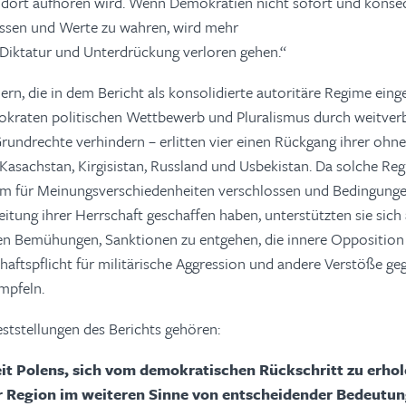
 dort aufhören wird. Wenn Demokratien nicht sofort und konse
ressen und Werte zu wahren, wird mehr
 Diktatur und Unterdrückung verloren gehen.“
rn, die in dem Bericht als konsolidierte autoritäre Regime eing
tokraten politischen Wettbewerb und Pluralismus durch weitverb
rundrechte verhindern – erlitten vier einen Rückgang ihrer ohn
Kasachstan, Kirgisistan, Russland und Usbekistan. Da solche Re
m für Meinungsverschiedenheiten verschlossen und Bedingungen
tung ihrer Herrschaft geschaffen haben, unterstützten sie sich 
ren Bemühungen, Sanktionen zu entgehen, die innere Opposition
aftspflicht für militärische Aggression und andere Verstöße ge
mpfeln.
ststellungen des Berichts gehören:
it Polens, sich vom demokratischen Rückschritt zu erhole
r Region im weiteren Sinne von entscheidender Bedeutun