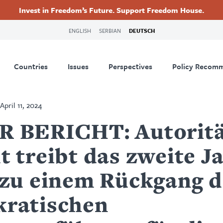
Invest in Freedom’s Future. Support Freedom House.
ry
Footer
ENGLISH
SERBIAN
DEUTSCH
tion
Countries
Issues
Perspectives
Policy Recom
April 11, 2024
 BERICHT: Autorit
 treibt das zweite Ja
 zu einem Rückgang d
ratischen