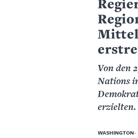
Regie
Region
Mitte
erstr
Von den 
Nations i
Demokrat
erzielten.
WASHINGTON
–