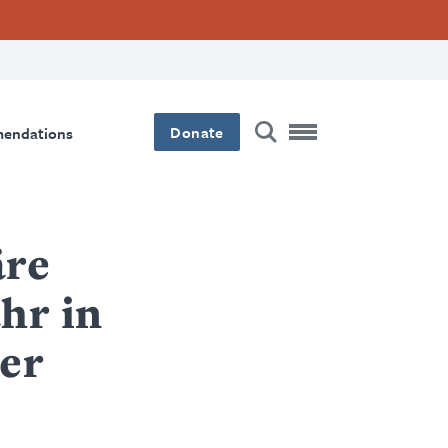
Donate
mendations
äre
hr in
er