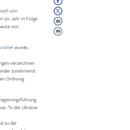
 sich von
m 20. Jahr in Folge
heute von
eordnet
wurde,
ungen verzeichnen
 Länder zunehmend
chen Ordnung
 Regierungsführung
e. "In der Ukraine
nd zu der