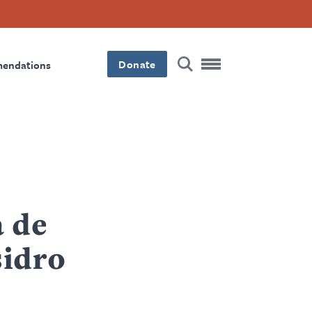
Donate
mendations
a de
sidro