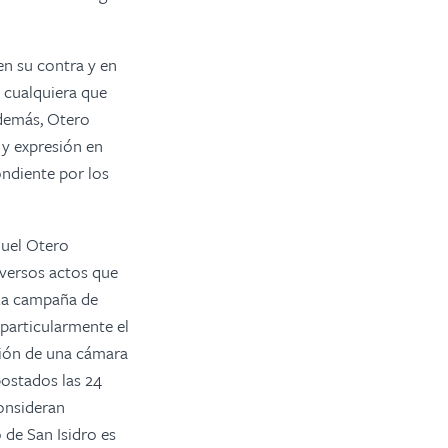
en su contra y en
 cualquiera que
Además, Otero
a y expresión en
ondiente por los
nuel Otero
diversos actos que
 La campaña de
particularmente el
ación de una cámara
postados las 24
consideran
 de San Isidro es