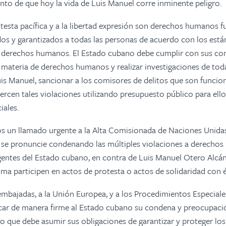
unto de que hoy la vida de Luis Manuel corre inminente peligro.
otesta pacífica y a la libertad expresión son derechos humanos
os y garantizados a todas las personas de acuerdo con los está
e derechos humanos. El Estado cubano debe cumplir con sus c
 materia de derechos humanos y realizar investigaciones de toda
is Manuel, sancionar a los comisores de delitos que son funcion
ejercen tales violaciones utilizando presupuesto público para ell
iales.
 un llamado urgente a la Alta Comisionada de Naciones Unidas
e se pronuncie condenando las múltiples violaciones a derecho
gentes del Estado cubano, en contra de Luis Manuel Otero Alcá
ima participen en actos de protesta o actos de solidaridad con é
mbajadas, a la Unión Europea, y a los Procedimientos Especial
car de manera firme al Estado cubano su condena y preocupaci
 que debe asumir sus obligaciones de garantizar y proteger lo