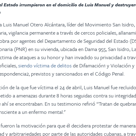
l Estado irrumpieron en el domicilio de Luis Manuel y destruyer
a
sta Luis Manuel Otero Alcántara, líder del Movimiento San Isidro,
ria, vigilancia permanente a través de cercos policiales, allanam
obra por agentes del Departamento de Seguridad del Estado (DSE
naria (PNR) en su vivienda, ubicada en Dama 955, San Isidro, L
ctima de ataques a su honor y han invadido su privacidad a tra
ficiales,
siendo víctima de delitos
de Difamación1 y Violación y 
espondencia2, previstos y sancionados en el Código Penal.
ión de la que fue víctima el 24 de abril, Luis Manuel fue recluid
ido a amenazas durante 8 horas seguidas contra su integridad f
e ahí se encontraban. En su testimonio refirió “Tratan de quebra
sciente a un enfermo mental."
fueron la motivación para que él decidiera protestar de manera 
dad y arbitrariedades por parte de las autoridades cubanas, a tra