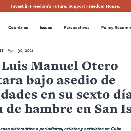
Invest in Freedom’s Future. Support Freedom House.
ry
Footer
Countries
Issues
Perspectives
Policy Recom
tion
NT
April 30, 2021
 Luis Manuel Otero
tara bajo asedio de
dades en su sexto dí
a de hambre en San I
coso sistemático a periodistas, artistas y activistas en Cuba