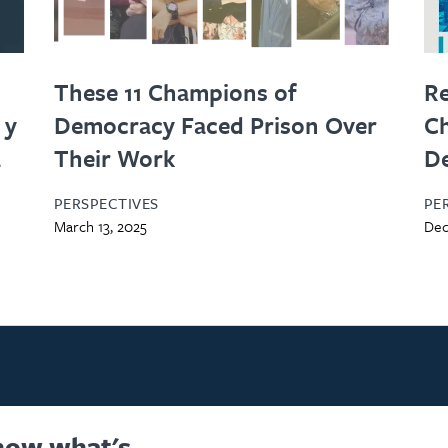
These 11 Champions of
Re
 y
Democracy Faced Prison Over
Ch
a
Their Work
D
PERSPECTIVES
PE
March 13, 2025
Dec
know what's