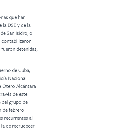
onas que han
 la DSE y de la
de San Isidro, o
se contabilizaron
e fueron detenidas,
bierno de Cuba,
icía Nacional
ra Otero Alcántara
través de este
 del grupo de
1 de febrero
s recurrentes al
 la de recrudecer