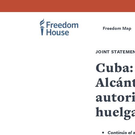
Pasar
Accessibility
Facebook
Twitter
Instagram
Threads
al
Footer
Footer
Prima
contenido
principal
Freedom Map
Main
Social
Naviga
Menu
Menu
JOINT STATEME
Cuba:
Alcán
autori
huelg
Continúa el a