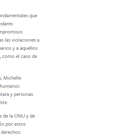
 fundamentales que
ndares
ompromisos
s las violaciones a
arios y a aquellos
o, como el caso de
, Michelle
s humanos
ntara y personas
ste.
es de la ONU y de
ón por estos
s derechos