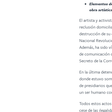
Elementos de
obra artístic
El artista y activi
reclusión domicilia
destrucción de su 
Nacional Revolucio
Además, ha sido ví
de comunicación o
Secreto de la Corr
En la última detenc
donde estuvo somet
de presidiarios qu
un ser humano con
Todos estos actos 
cese de las ilegali