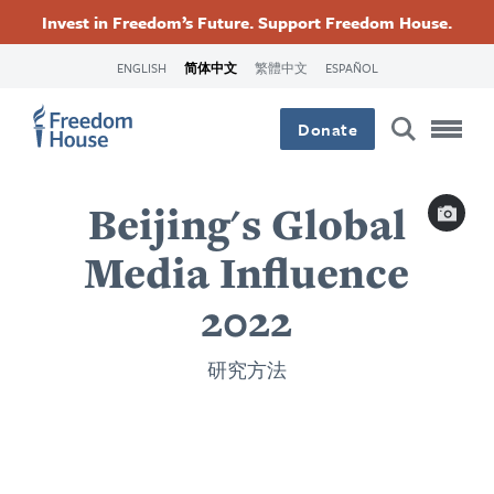
跳
Accessibility
Facebook
Twitter
Instagram
Threads
Invest in Freedom’s Future. Support Freedom House.
转
Footer
Footer
Footer
到
ENGLISH
简体中文
繁體中文
ESPAÑOL
主
Main
Social
要
Donate
内
容
Menu
Menu
Capti
Beijing's Global
Media Influence
2022
研究方法