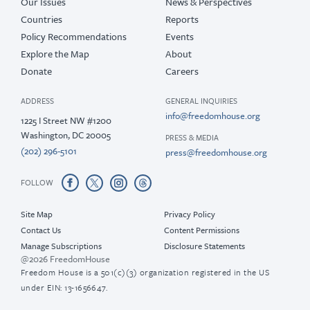
Our Issues
News & Perspectives
Countries
Reports
Policy Recommendations
Events
Explore the Map
About
Donate
Careers
ADDRESS
GENERAL INQUIRIES
info@freedomhouse.org
1225 I Street NW #1200
Washington, DC 20005
PRESS & MEDIA
(202) 296-5101
press@freedomhouse.org
FOLLOW
Site Map
Privacy Policy
Contact Us
Content Permissions
Manage Subscriptions
Disclosure Statements
@2026 FreedomHouse
Freedom House is a 501(c)(3) organization registered in the US
under EIN: 13-1656647.