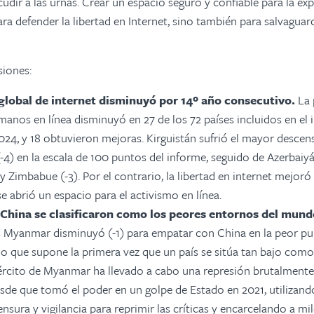
udir a las urnas. Crear un espacio seguro y confiable para la exp
ra defender la libertad en Internet, sino también para salvaguard
siones:
 global de internet disminuyó por 14º año consecutivo.
La 
anos en línea disminuyó en 27 de los 72 países incluidos en e
024, y 18 obtuvieron mejoras. Kirguistán sufrió el mayor descen
4) en la escala de 100 puntos del informe, seguido de Azerbaiyán
3) y Zimbabue (-3). Por el contrario, la libertad en internet mejo
se abrió un espacio para el activismo en línea.
hina se clasificaron como los peores entornos del mundo
.
Myanmar disminuyó (-1) para empatar con China en la peor pun
 lo que supone la primera vez que un país se sitúa tan bajo com
jército de Myanmar ha llevado a cabo una represión brutalmente 
esde que tomó el poder en un golpe de Estado en 2021, utilizan
nsura y vigilancia para reprimir las críticas y encarcelando a mi