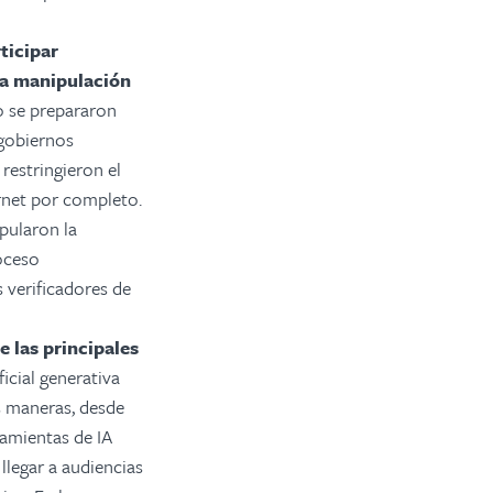
ticipar
 la manipulación
o se prepararon
 gobiernos
 restringieron el
ernet por completo.
pularon la
oceso
s verificadores de
e las principales
icial generativa
as maneras, desde
amientas de IA
llegar a audiencias