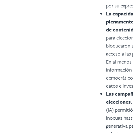
por su expres
La capacida
plenamente 
de conteni
para eleccio
bloquearon si
acceso a las
En al menos 
información 
democrático. 
datos e inves
Las campaña
elecciones.
(IA) permitió
inocuas hast
generativa p