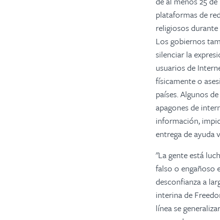
de al menos 25 de l
plataformas de red
religiosos durante 
Los gobiernos tamb
silenciar la expres
usuarios de Interne
físicamente o ases
países. Algunos de
apagones de intern
información, impid
entrega de ayuda vi
"La gente está luc
falso o engañoso e
desconfianza a lar
interina de Freedo
línea se generali