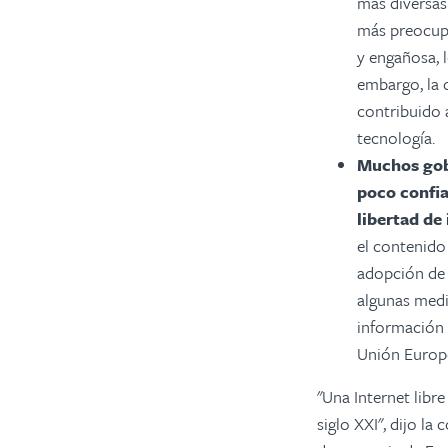
más diversas 
más preocupa
y engañosa, 
embargo, la d
contribuido 
tecnología.
Muchos gob
poco confia
libertad de 
el contenido 
adopción de n
algunas medi
información 
Unión Europ
"Una Internet libr
siglo XXI", dijo la