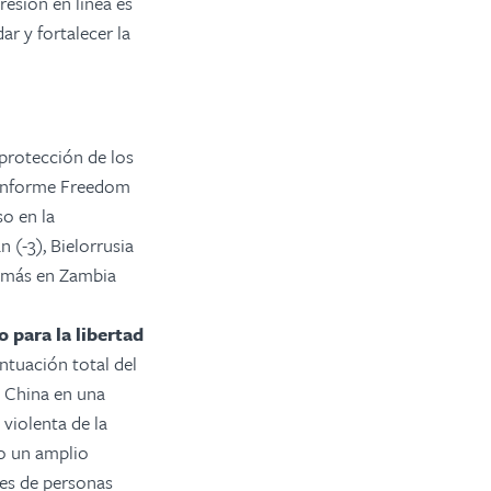
resión en línea es
ar y fortalecer la
protección de los
l informe Freedom
so en la
 (-3), Bielorrusia
ró más en Zambia
 para la libertad
tuación total del
o China en una
violenta de la
do un amplio
les de personas