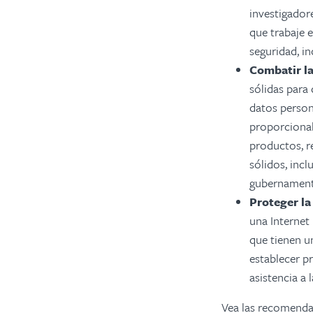
investigador
que trabaje e
seguridad, in
Combatir l
sólidas para 
datos person
proporcional
productos, r
sólidos, incl
gubernamenta
Proteger la
una Internet 
que tienen u
establecer p
asistencia a 
Vea las recomenda