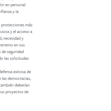
tir en personal
fianza y la
n protecciones más
rusiva y el acceso a
d, necesidad y
extremo en sus
s de seguridad
do las solicitudes
defensa exitosa de
e las democracias,
 también deberían
sus proyectos de