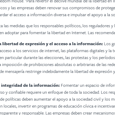
dom House. "Para revertir el declive mundial de la libertad en In
icos y las empresas deben renovar sus compromisos de proteger
rdar el acceso a información diversa e impulsar el apoyo a la soc
ica las medidas que los responsables políticos, los reguladores y
n adoptar para fomentar la libertad en Internet. Las recomenda
 libertad de expresión y el acceso a la información:
Los g
cceso a los servicios de internet, las plataformas digitales y la 
en particular durante las elecciones, las protestas y los período
a imposición de prohibiciones absolutas o arbitrarias de las rede
e mensajería restringe indebidamente la libertad de expresión y 
 integridad de la información:
Fomentar un espacio de infor
rso y confiable requiere un enfoque de toda la sociedad. Los res
de políticas deben aumentar el apoyo a la sociedad civil y los 
 locales, invertir en programas de educación cívica e incentivar
ansparente y responsable. Las empresas deben crear mecanismos