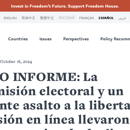
Invest in Freedom’s Future. Support Freedom House.
ry
Footer
ENGLISH
简体中文
繁體中文
РУССКИЙ
FRANÇAIS
ESPAÑOL
عربى
tion
Countries
Issues
Perspectives
Policy Recom
October 16, 2024
O INFORME: La
isión electoral y un
nte asalto a la libert
ión en línea llevaron 