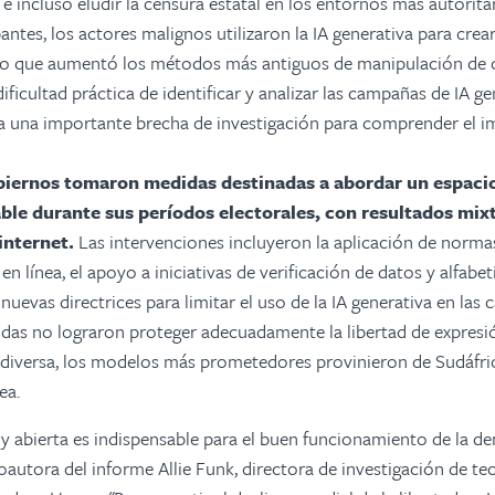
e incluso eludir la censura estatal en los entornos más autorita
ntes, los actores malignos utilizaron la IA generativa para crea
lo que aumentó los métodos más antiguos de manipulación de 
ificultad práctica de identificar y analizar las campañas de IA ge
a una importante brecha de investigación para comprender el i
iernos tomaron medidas destinadas a abordar un espaci
ble durante sus períodos electorales, con resultados mixt
internet.
Las intervenciones incluyeron la aplicación de norma
en línea, el apoyo a iniciativas de verificación de datos y alfabeti
uevas directrices para limitar el uso de la IA generativa en las 
das no lograron proteger adecuadamente la libertad de expresió
diversa, los modelos más prometedores provinieron de Sudáfric
ea.
e y abierta es indispensable para el buen funcionamiento de la d
 coautora del informe Allie Funk, directora de investigación de te