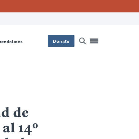
Donate
mendations
ad de
al 14º