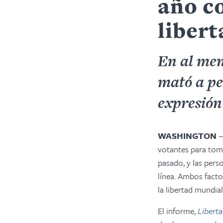
año co
liber
En al meno
mató a pe
expresión 
WASHINGTON
—
votantes para tom
pasado, y las pers
línea. Ambos fact
la libertad mundi
El informe,
Liberta