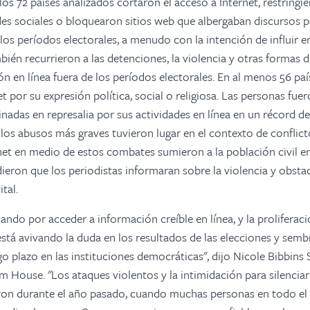
os 72 países analizados cortaron el acceso a Internet, restringie
es sociales o bloquearon sitios web que albergaban discursos pol
los períodos electorales, a menudo con la intención de influir en
ién recurrieron a las detenciones, la violencia y otras formas 
ión en línea fuera de los períodos electorales. En al menos 56 paí
t por su expresión política, social o religiosa. Las personas fue
inadas en represalia por sus actividades en línea en un récord d
 los abusos más graves tuvieron lugar en el contexto de conflic
et en medio de estos combates sumieron a la población civil e
ieron que los periodistas informaran sobre la violencia y obstac
tal.
hando por acceder a información creíble en línea, y la prolifera
stá avivando la duda en los resultados de las elecciones y semb
go plazo en las instituciones democráticas", dijo Nicole Bibbins
m House. "Los ataques violentos y la intimidación para silenciar
zaron durante el año pasado, cuando muchas personas en todo e