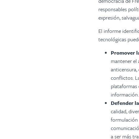
democracia de Free
responsables polít
expresión, salvagua
El informe identif
tecnológicas puede
Promover la
mantener el a
anticensura, 
conflictos. L
plataformas d
información.
Defender la
calidad, dive
formulación 
comunicación
a ser más tr