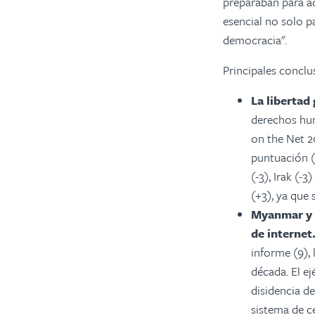
preparaban para ac
esencial no solo pa
democracia".
Principales conclu
La libertad
derechos hum
on the Net 2
puntuación (-
(-3), Irak (-
(+3), ya que 
Myanmar y C
de internet
informe (9),
década. El e
disidencia d
sistema de ce