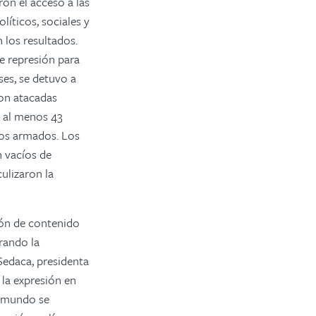
ron el acceso a las
íticos, sociales y
 los resultados.
de represión para
ses, se detuvo a
ron atacadas
e al menos 43
tos armados. Los
n vacíos de
ulizaron la
ción de contenido
rando la
 Sedaca, presidenta
 la expresión en
l mundo se