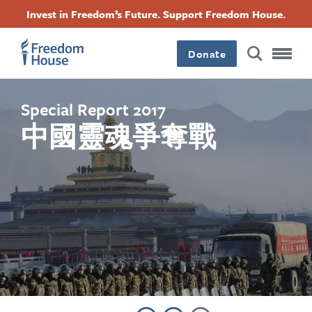
Skip
Accessibility
Facebook
Twitter
Instagram
Threads
Invest in Freedom’s Future. Support Freedom House.
to
Footer
Footer
Footer
main
content
Donate
Main
Social
Menu
Menu
Special Report 2017
中國靈魂爭奪戰