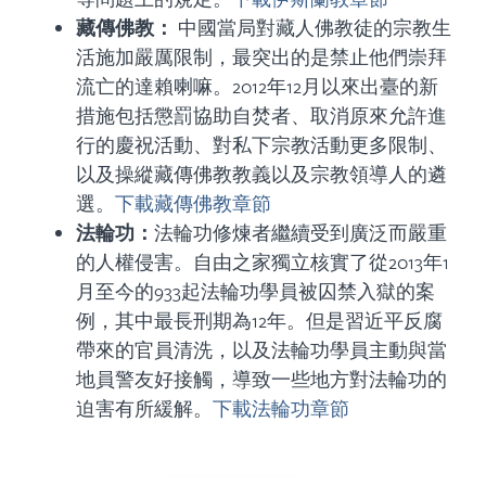
藏傳佛教：
中國當局對藏人佛教徒的宗教生
活施加嚴厲限制，最突出的是禁止他們崇拜
流亡的達賴喇嘛。2012年12月以來出臺的新
措施包括懲罰協助自焚者、取消原來允許進
行的慶祝活動、對私下宗教活動更多限制、
以及操縱藏傳佛教教義以及宗教領導人的遴
選。
下載藏傳佛教章節
法輪功：
法輪功修煉者繼續受到廣泛而嚴重
的人權侵害。自由之家獨立核實了從2013年1
月至今的933起法輪功學員被囚禁入獄的案
例，其中最長刑期為12年。但是習近平反腐
帶來的官員清洗，以及法輪功學員主動與當
地員警友好接觸，導致一些地方對法輪功的
迫害有所緩解。
下載法輪功章節