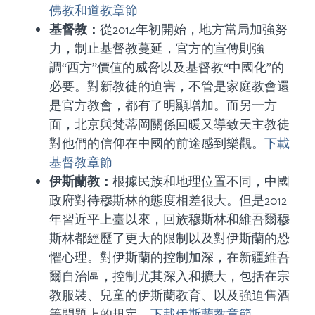
佛教和道教章節
基督教：
從2014年初開始，地方當局加強努
力，制止基督教蔓延，官方的宣傳則強
調“西方”價值的威脅以及基督教“中國化”的
必要。對新教徒的迫害，不管是家庭教會還
是官方教會，都有了明顯增加。而另一方
面，北京與梵蒂岡關係回暖又導致天主教徒
對他們的信仰在中國的前途感到樂觀。
下載
基督教章節
伊斯蘭教：
根據民族和地理位置不同，中國
政府對待穆斯林的態度相差很大。但是2012
年習近平上臺以來，回族穆斯林和維吾爾穆
斯林都經歷了更大的限制以及對伊斯蘭的恐
懼心理。對伊斯蘭的控制加深，在新疆維吾
爾自治區，控制尤其深入和擴大，包括在宗
教服裝、兒童的伊斯蘭教育、以及強迫售酒
等問題上的規定。
下載伊斯蘭教章節