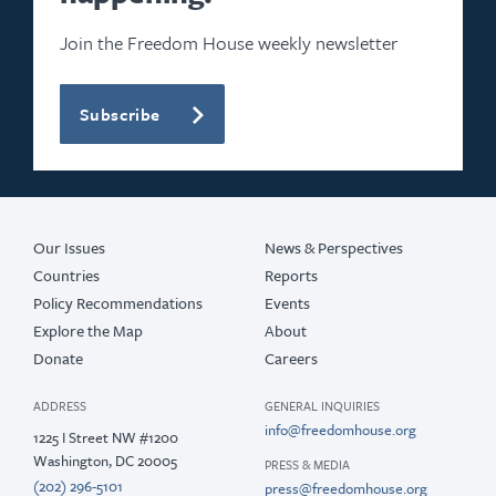
Join the Freedom House weekly newsletter
Subscribe
Our Issues
News & Perspectives
Countries
Reports
Policy Recommendations
Events
Explore the Map
About
Donate
Careers
ADDRESS
GENERAL INQUIRIES
info@freedomhouse.org
1225 I Street NW #1200
Washington, DC 20005
PRESS & MEDIA
(202) 296-5101
press@freedomhouse.org