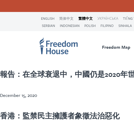
移
Accessibility
Facebook
Twitter
Instagram
Threads
至
Pagination
Footer
Footer
Prima
主
ENGLISH
简体中文
繁體中文
УКРАЇНСЬКА
TIẾNG 
內
SERBIAN
INDONESIAN
POLISH
FILIPINO
SINHALA
Main
Social
Naviga
容
Menu
Menu
Freedom Map
報告：在全球衰退中，中國仍是2020年
December 15, 2020
香港：監禁民主擁護者象徵法治惡化