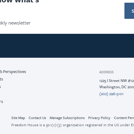
kly newsletter
& Perspectives
ADDRESS
ts
1225 I Street NW #1
s
Washington, DC 20
(202) 296-5101
rs
Site Map
Contact Us
Manage Subscriptions
Privacy Policy
Content Per
Freedom House is a 501(c)(3) organization registered in the US under EI