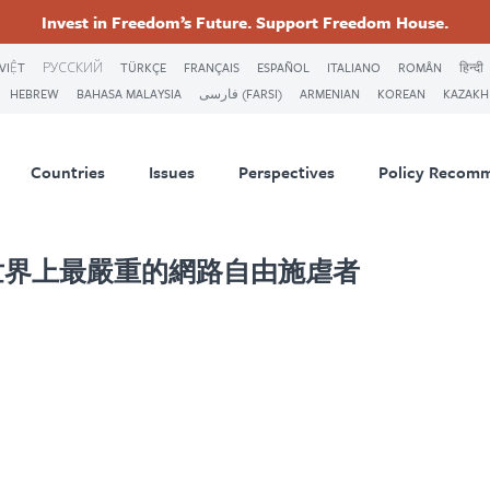
First
Previous
頁
Current
頁
Next
Last
Invest in Freedom’s Future. Support Freedom House.
page
page
面
page
面
page
page
ry
Footer
VIỆT
РУССКИЙ
TÜRKÇE
FRANÇAIS
ESPAÑOL
ITALIANO
ROMÂN
हिन्दी
HEBREW
BAHASA MALAYSIA
فارسی (FARSI)
ARMENIAN
KOREAN
KAZAKH
tion
Countries
Issues
Perspectives
Policy Recom
世界上最嚴重的網路自由施虐者