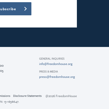
Subscribe
GENERAL INQUIRIES
info@freedomhouse.org
200
005
PRESS & MEDIA
press@freedomhouse.org
@2026 FreedomHouse
missions
Disclosure Statements
N: 13-1656647.