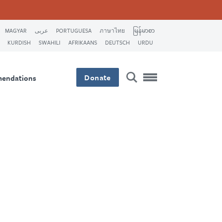
MAGYAR
عربى
PORTUGUESA
ภาษาไทย
မြန်မာစာ
KURDISH
SWAHILI
AFRIKAANS
DEUTSCH
URDU
Donate
mendations