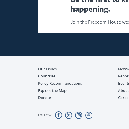
happening.
Join the Freedom House wee
Our Issues
News 
Countries
Repor
Policy Recommendations
Event
Explore the Map
About
Donate
Caree
FOLLOW